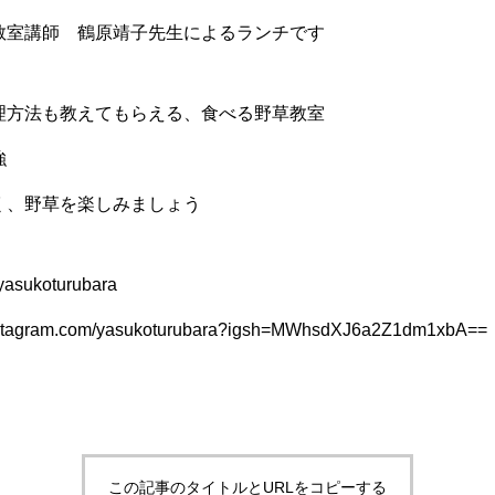
教室講師 鶴原靖子先生によるランチです
理方法も教えてもらえる、食べる野草教室
強
く、野草を楽しみましょう
asukoturubara
instagram.com/yasukoturubara?igsh=MWhsdXJ6a2Z1dm1xbA==
この記事のタイトルとURLをコピーする