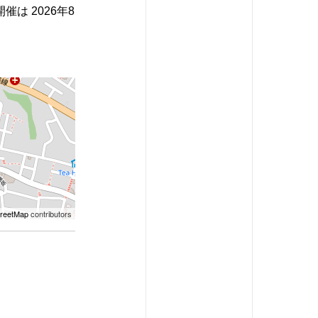
開催は 2026年8
reetMap
contributors