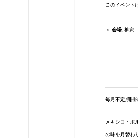
このイベントは0
会場:
柳家
毎月不定期開
メキシコ・ポ
の味を月替わ