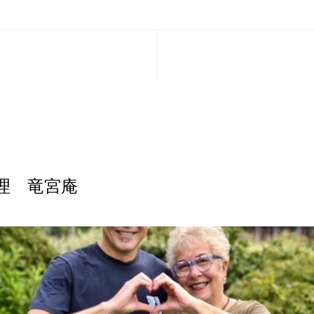
理 竜宮庵